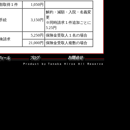
類取得１件
1,050円
解約・減額・入院・名義変
更
手続
3,150円
※同時請求１件追加ごとに
5.25円
5,250円
保険金受取人１名の場合
険請求
21,000円
保険金受取人複数の場合