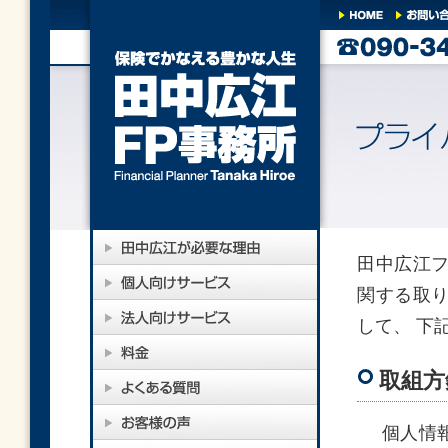
田中広江
関する取
して、 下
取組方
個人情